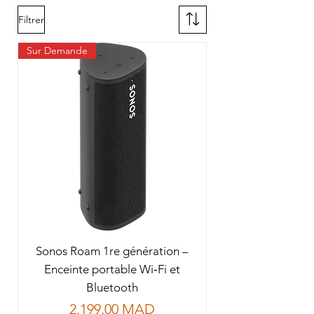
Filtrer
Sur Demande
Sonos Roam 1re génération –
Enceinte portable Wi‑Fi et
Bluetooth
Prix
2.199,00 MAD