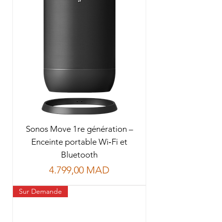
Sonos Move 1re génération –
Enceinte portable Wi‑Fi et
Bluetooth
Prix
4.799,00 MAD
Sur Demande