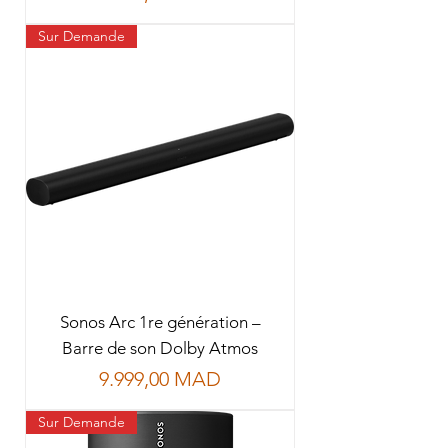
Sur Demande
Sonos Arc 1re génération –
Barre de son Dolby Atmos
Prix
9.999,00 MAD
Sur Demande