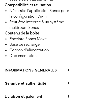
Compatibilité et utilisation
Nécessite l’application Sonos pour
la configuration Wi‑Fi
Peut être intégrée à un système
multiroom Sonos
Contenu de la boîte
Enceinte Sonos Move
Base de recharge
Cordon d’alimentation
Documentation
INFORMATIONS GENERALES
Deux amplis numériques de classe D
Garantie et authenticité
parfaitement accordés aux haut-parleurs et
à l'architecture acoustique.
Produit authentique. Garantie de 1 an selon
Un signal sonore de confirmation vous
Livraison et paiement
les conditions applicables au produit et
informe que le Sonos Move vous a bien
précisées sur la facture.
entendu et qu'il prépare sa réponse.