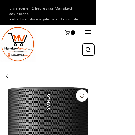
Livraison en 2 heures sur Marrakech
seulement.
Retrait sur place également disponible.