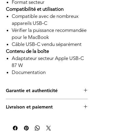
Format secteur
Compatibilité et utilisation
Compatible avec de nombreux
appareils USB‑C
Vérifier la puissance recommandée
pour le MacBook
Câble USB‑C vendu séparément
Contenu de la boîte
Adaptateur secteur Apple USB‑C
87 W
Documentation
Garantie et authenticité
Produit Apple authentique. Garantie
Livraison et paiement
constructeur limitée d’un an, sous réserve
des conditions Apple et de la région
Livraison express uniquement à Marrakech,
d’achat.
selon disponibilité. Paiement à la réception
en espèces ou par virement bancaire