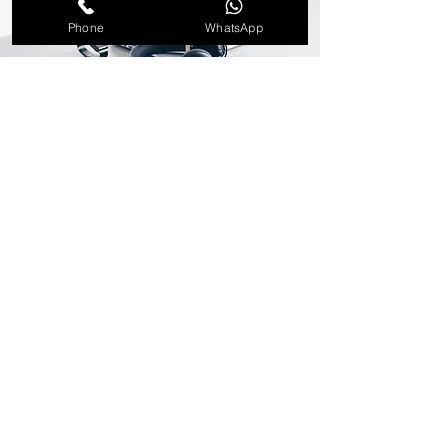
Phone
WhatsApp
Contacts
contact@marrakechventes.com
06 06 06 05 33
Support client
Contactez-nous
Centre d’aide
À propos
Carrières