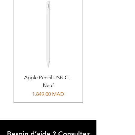
Apple Pencil USB‑C –
Neuf
Prix
1.849,00 MAD
Besoin d’aide ? Consultez