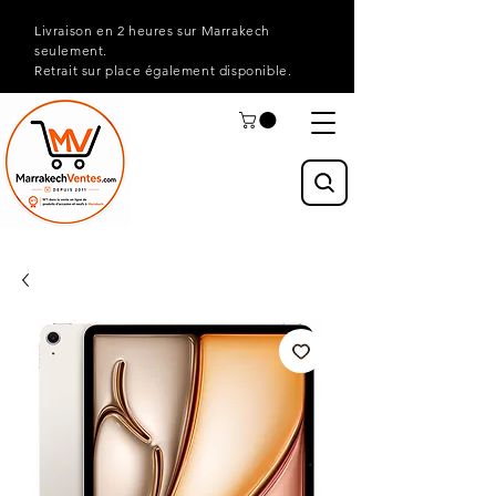
Livraison en 2 heures sur Marrakech
seulement.
Retrait sur place également disponible.