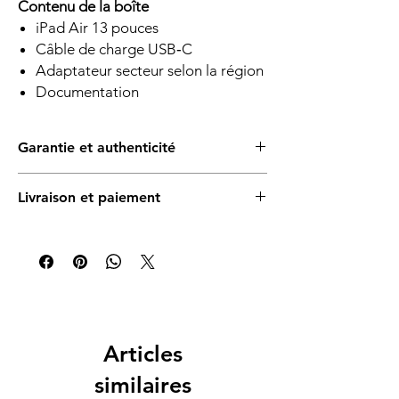
Contenu de la boîte
iPad Air 13 pouces
Câble de charge USB‑C
Adaptateur secteur selon la région
Documentation
Garantie et authenticité
Produit Apple authentique. Garantie
Livraison et paiement
constructeur limitée d’un an, sous réserve
des conditions Apple et de la région
Livraison express uniquement à Marrakech,
d’achat.
selon disponibilité. Paiement à la réception
en espèces ou par virement bancaire
marocain instantané. Retrait sur rendez-vous
après confirmation du stock.
Articles
similaires