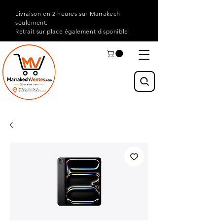
Livraison en 2 heures sur Marrakech
seulement.
Retrait sur place également disponible.